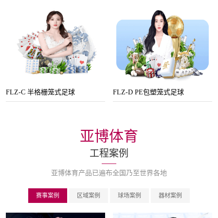
FLZ-C 半格栅笼式足球
FLZ-D PE包塑笼式足球
亚博体育
工程案例
亚博体育产品已遍布全国乃至世界各地
赛事案例
区域案例
球场案例
器材案例