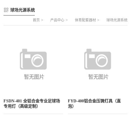
FLZ-A 双夹丝笼式足球
圆管组合式围网
球场光源系统
FLZ-B 夹芯板笼式足球
方管组合式围网
>
>
>
首页
产品中心
体育配套器材
球场光源系统
FLZ-C 半格栅笼式足球
片装组合式围网
FLZ-D PE包塑笼式足球
FSDN-401 全铝合金专业足球场
FYD-400铝合金压铸灯具（直
专用灯（高级定制）
泡）