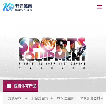
亚博体育产品
笼式足球
组合式围网
PE包塑围网
体育配套器材