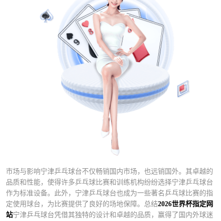
市场与影响宁津乒乓球台不仅畅销国内市场，也远销国外。其卓越的
品质和性能，使得许多乒乓球比赛和训练机构纷纷选择宁津乒乓球台
作为标准设备。此外，宁津乒乓球台也成为一些著名乒乓球比赛的指
定使用球台，为比赛提供了良好的场地保障。总结
2026世界杯指定网
站
宁津乒乓球台凭借其独特的设计和卓越的品质，赢得了国内外球迷