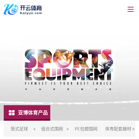
亚博体育产品
笼式足球
组合式围网
PE包塑围网
体育配套器材