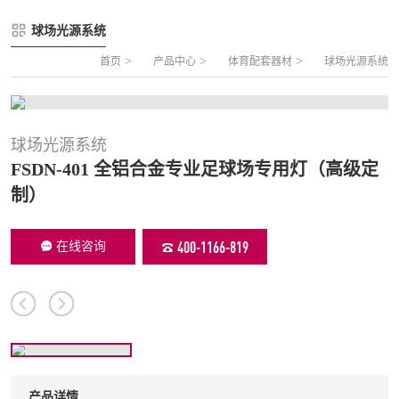
FLZ-A 双夹丝笼式足球
圆管组合式围网
球场光源系统
FLZ-B 夹芯板笼式足球
方管组合式围网
>
>
>
首页
产品中心
体育配套器材
球场光源系统
FLZ-C 半格栅笼式足球
片装组合式围网
FLZ-D PE包塑笼式足球
球场光源系统
FSDN-401 全铝合金专业足球场专用灯（高级定
制）
400-1166-819
在线咨询
产品详情