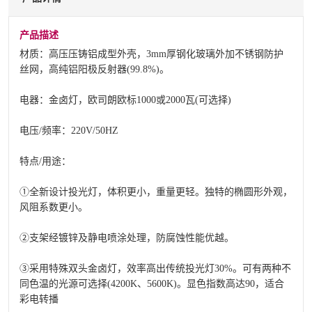
产品描述
材质：高压压铸铝成型外壳，3mm厚钢化玻璃外加不锈钢防护
丝网，高纯铝阳极反射器(99.8%)。
电器：金卤灯，欧司朗欧标1000或2000瓦(可选择)
电压/频率：220V/50HZ
特点/用途：
①全新设计投光灯，体积更小，重量更轻。独特的椭圆形外观，
风阻系数更小。
②支架经镀锌及静电喷涂处理，防腐蚀性能优越。
③采用特殊双头金卤灯，效率高出传统投光灯30%。可有两种不
同色温的光源可选择(4200K、5600K)。显色指数高达90，适合
彩电转播