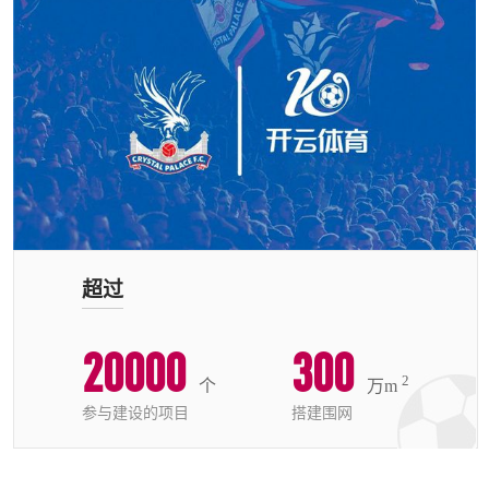
超过
20000
300
2
个
万m
参与建设的项目
搭建围网