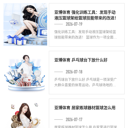
了音乐、动作和蓝光技术，为人们提供了
一种全
亚博体育 强化训练工具：发现手动
液压篮球架给篮球技能带来的改进！
2026-07-19
强化训练工具：发现手动液压篮球架给篮
球技能带来的改进！ 篮球作为一项全面发
展身体素质的运动，对于球员的技术要求
较高。在提升篮球技能过程中，训练工具
起到至
亚博体育 乒乓球台下放什么好
2026-07-18
乒乓球台下放什么好 乒乓球是一项深受广
大群众喜爱的体育运动，乒乓球场地的布
置对于比赛的氛围和参与者的体验起着重
要作用。除了关注球台，我们也需要考虑
球台下
亚博体育 居家练球器材篮球怎么用
2026-07-17
居家练球器材篮球怎么用 在家里进行篮球