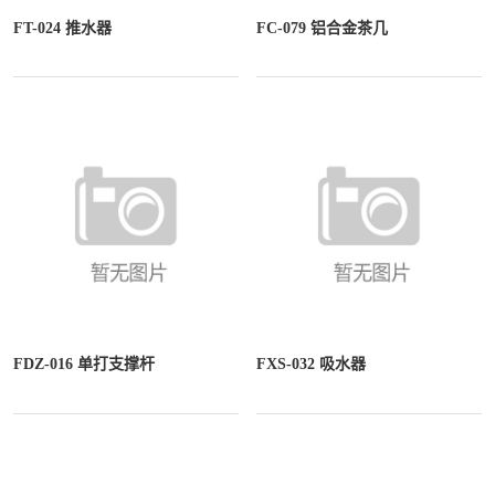
FT-024 推水器
FC-079 铝合金茶几
FDZ-016 单打支撑杆
FXS-032 吸水器