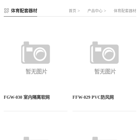
FLZ-A 双夹丝笼式足球
圆管组合式围网
体育配套器材
>
>
首页
产品中心
体育配套器材
FLZ-B 夹芯板笼式足球
方管组合式围网
FLZ-C 半格栅笼式足球
片装组合式围网
FLZ-D PE包塑笼式足球
FGW-030 室内隔离软网
FFW-029 PVC防风网