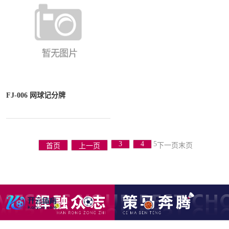
FJ-006 网球记分牌
5
3
4
下一页
末页
首页
上一页